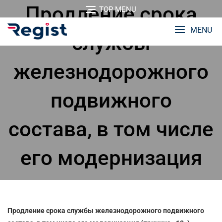
Перейти
Продление срока
TOP MENU
к
содержимому
MENU
службы
железнодорожного
подвижного
состава, в том числе
его модернизация
Продление срока службы железнодорожного подвижного