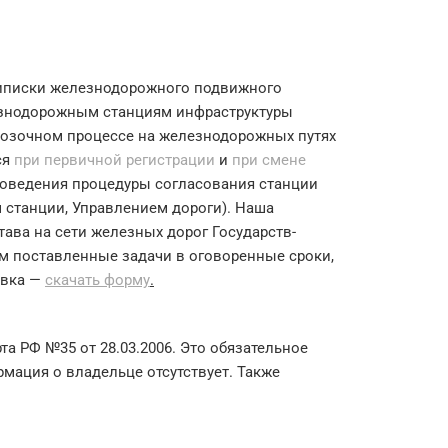
приписки железнодорожного подвижного
лезнодорожным станциям инфраструктуры
возочном процессе на железнодорожных путях
ся
при первичной регистрации
и
при смене
роведения процедуры согласования станции
 станции, Управлением дороги). Наша
ва на сети железных дорог Государств-
м поставленные задачи в оговоренные сроки,
явка —
скачать форму
.
а РФ №35 от 28.03.2006. Это обязательное
мация о владельце отсутствует. Также